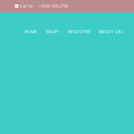
Call Us:
+(918) 935-2728
HOME
SHOP
REGISTER
ABOUT US